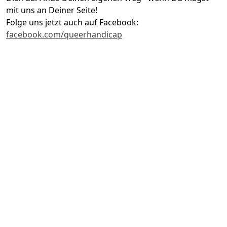
mit uns an Deiner Seite!
Folge uns jetzt auch auf Facebook:
facebook.com/queerhandicap
Szene-Tour
queerhandicap e.V. setzt sich ein für eine queere Szene
für Alle!
Unsere Szene-Tipps benennen Orte, die uns als mehr
oder weniger barrierefrei aufgefallen sind.
Gruppen
Queere Menschen mit Behinderung, Beeinträchtigung,
chronischer Erkrankung starten in Stadt und Land
eigene Gruppen und Initiativen.