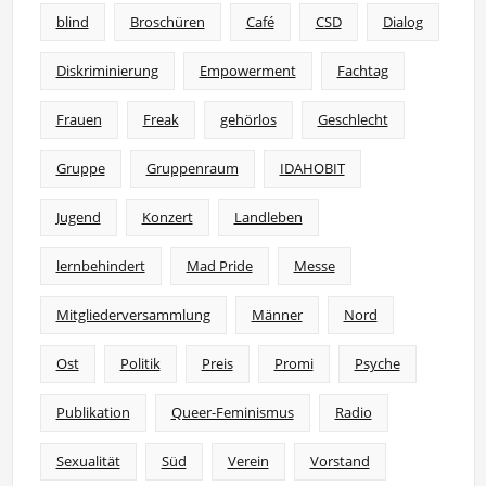
blind
Broschüren
Café
CSD
Dialog
Diskriminierung
Empowerment
Fachtag
Frauen
Freak
gehörlos
Geschlecht
Gruppe
Gruppenraum
IDAHOBIT
Jugend
Konzert
Landleben
lernbehindert
Mad Pride
Messe
Mitgliederversammlung
Männer
Nord
Ost
Politik
Preis
Promi
Psyche
Publikation
Queer-Feminismus
Radio
Sexualität
Süd
Verein
Vorstand