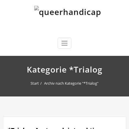
Skip
to
content
queerhandicap
…will Brücken schlagen.
Kategorie *Trialog
Start
Archiv nach Kategorie "*Trialog"