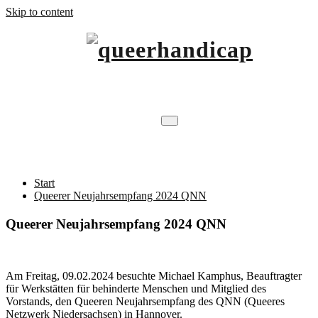
Skip to content
…will Brücken schlagen.
queerhandicap
Queerer Neujahrsempfang 2024 QNN
Start
Queerer Neujahrsempfang 2024 QNN
Queerer Neujahrsempfang 2024 QNN
Am Freitag, 09.02.2024 besuchte Michael Kamphus, Beauftragter
für Werkstätten für behinderte Menschen und Mitglied des
Vorstands, den Queeren Neujahrsempfang des QNN (Queeres
Netzwerk Niedersachsen) in Hannover.