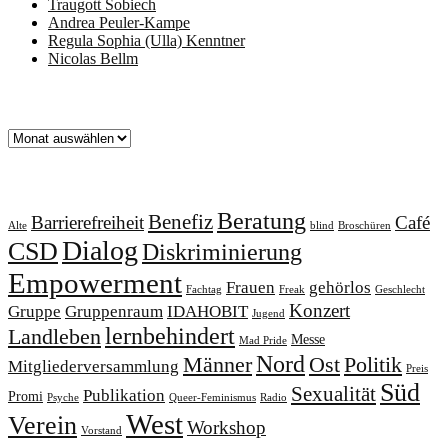
Traugott Sobiech
Andrea Peuler-Kampe
Regula Sophia (Ulla) Kenntner
Nicolas Bellm
Archiv
Archiv
Schlagworte
Beratung
Benefiz
Barrierefreiheit
Café
Alte
blind
Broschüren
Dialog
CSD
Diskriminierung
Empowerment
Frauen
gehörlos
Fachtag
Freak
Geschlecht
Konzert
Gruppe
Gruppenraum
IDAHOBIT
Jugend
lernbehindert
Landleben
Messe
Mad Pride
Nord
Männer
Ost
Politik
Mitgliederversammlung
Preis
Süd
Sexualität
Publikation
Promi
Psyche
Queer-Feminismus
Radio
West
Verein
Workshop
Vorstand