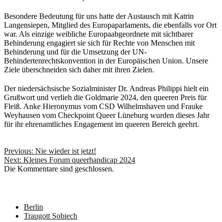
Besondere Bedeutung für uns hatte der Austausch mit Katrin
Langensiepen, Mitglied des Europaparlaments, die ebenfalls vor Ort
war. Als einzige weibliche Europaabgeordnete mit sichtbarer
Behinderung engagiert sie sich für Rechte von Menschen mit
Behinderung und für die Umsetzung der UN-
Behindertenrechtskonvention in der Europäischen Union. Unsere
Ziele überschneiden sich daher mit ihren Zielen.
Der niedersächsische Sozialminister Dr. Andreas Philippi hielt ein
Grußwort und verlieh die Goldmarie 2024, den queeren Preis für
Fleiß. Anke Hieronymus vom CSD Wilhelmshaven und Frauke
Weyhausen vom Checkpoint Queer Lüneburg wurden dieses Jahr
für ihr ehrenamtliches Engagement im queeren Bereich geehrt.
Beitragsnavigation
Previous:
Nie wieder ist jetzt!
Next:
Kleines Forum queerhandicap 2024
Die Kommentare sind geschlossen.
Neueste Beiträge
Berlin
Traugott Sobiech