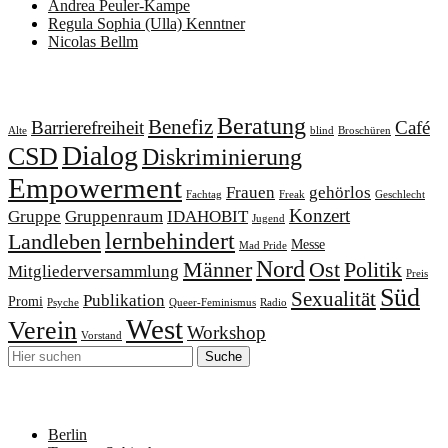
Andrea Peuler-Kampe
Regula Sophia (Ulla) Kenntner
Nicolas Bellm
Schlagwörter
Beratung
Benefiz
Barrierefreiheit
Café
Alte
blind
Broschüren
Dialog
CSD
Diskriminierung
Empowerment
Frauen
gehörlos
Fachtag
Freak
Geschlecht
Konzert
Gruppe
Gruppenraum
IDAHOBIT
Jugend
lernbehindert
Landleben
Messe
Mad Pride
Nord
Männer
Ost
Politik
Mitgliederversammlung
Preis
Süd
Sexualität
Publikation
Promi
Psyche
Queer-Feminismus
Radio
West
Verein
Workshop
Vorstand
Neueste Beiträge
Berlin