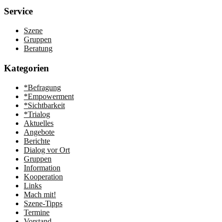
Service
Szene
Gruppen
Beratung
Kategorien
*Befragung
*Empowerment
*Sichtbarkeit
*Trialog
Aktuelles
Angebote
Berichte
Dialog vor Ort
Gruppen
Information
Kooperation
Links
Mach mit!
Szene-Tipps
Termine
Vorstand