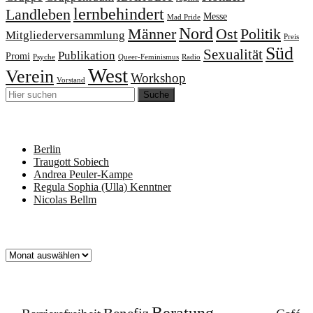
lernbehindert
Landleben
Messe
Mad Pride
Nord
Männer
Ost
Politik
Mitgliederversammlung
Preis
Süd
Sexualität
Publikation
Promi
Psyche
Queer-Feminismus
Radio
West
Verein
Workshop
Vorstand
Neueste Beiträge
Berlin
Traugott Sobiech
Andrea Peuler-Kampe
Regula Sophia (Ulla) Kenntner
Nicolas Bellm
Archiv
Archiv
Schlagworte
Beratung