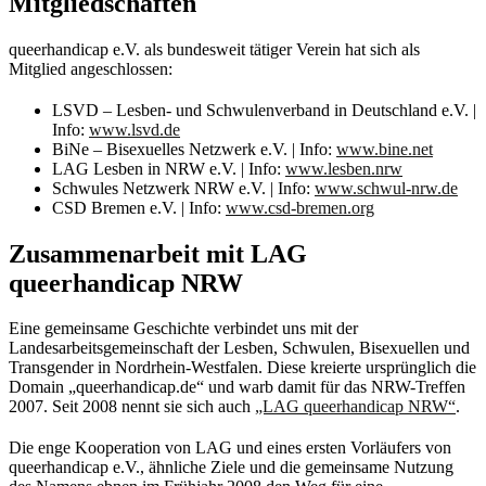
Mitgliedschaften
queerhandicap e.V. als bundesweit tätiger Verein hat sich als
Mitglied angeschlossen:
LSVD – Lesben- und Schwulenverband in Deutschland e.V. |
Info:
www.lsvd.de
BiNe – Bisexuelles Netzwerk e.V. | Info:
www.bine.net
LAG Lesben in NRW e.V. | Info:
www.lesben.nrw
Schwules Netzwerk NRW e.V. | Info:
www.schwul-nrw.de
CSD Bremen e.V. | Info:
www.csd-bremen.org
Zusammenarbeit mit LAG
queerhandicap NRW
Eine gemeinsame Geschichte verbindet uns mit der
Landesarbeitsgemeinschaft der Lesben, Schwulen, Bisexuellen und
Transgender in Nordrhein-Westfalen. Diese kreierte ursprünglich die
Domain „queerhandicap.de“ und warb damit für das NRW-Treffen
2007. Seit 2008 nennt sie sich auch
„LAG queerhandicap NRW“
.
Die enge Kooperation von LAG und eines ersten Vorläufers von
queerhandicap e.V., ähnliche Ziele und die gemeinsame Nutzung