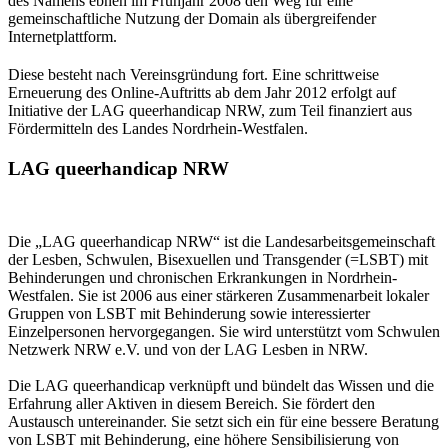
des Namens ebnen im Frühjahr 2008 den Weg für eine
gemeinschaftliche Nutzung der Domain als übergreifender
Internetplattform.
Diese besteht nach Vereinsgründung fort. Eine schrittweise
Erneuerung des Online-Auftritts ab dem Jahr 2012 erfolgt auf
Initiative der LAG queerhandicap NRW, zum Teil finanziert aus
Fördermitteln des Landes Nordrhein-Westfalen.
LAG queerhandicap NRW
Die „LAG queerhandicap NRW“ ist die Landesarbeitsgemeinschaft
der Lesben, Schwulen, Bisexuellen und Transgender (=LSBT) mit
Behinderungen und chronischen Erkrankungen in Nordrhein-
Westfalen. Sie ist 2006 aus einer stärkeren Zusammenarbeit lokaler
Gruppen von LSBT mit Behinderung sowie interessierter
Einzelpersonen hervorgegangen. Sie wird unterstützt vom Schwulen
Netzwerk NRW e.V. und von der LAG Lesben in NRW.
Die LAG queerhandicap verknüpft und bündelt das Wissen und die
Erfahrung aller Aktiven in diesem Bereich. Sie fördert den
Austausch untereinander. Sie setzt sich ein für eine bessere Beratung
von LSBT mit Behinderung, eine höhere Sensibilisierung von