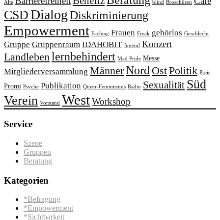
Benefiz
Barrierefreiheit
Café
Alte
blind
Broschüren
Dialog
CSD
Diskriminierung
Empowerment
Frauen
gehörlos
Fachtag
Freak
Geschlecht
Konzert
Gruppe
Gruppenraum
IDAHOBIT
Jugend
lernbehindert
Landleben
Messe
Mad Pride
Nord
Männer
Ost
Politik
Mitgliederversammlung
Preis
Süd
Sexualität
Publikation
Promi
Psyche
Queer-Feminismus
Radio
West
Verein
Workshop
Vorstand
Service
Szene
Gruppen
Beratung
Kategorien
*Befragung
*Empowerment
*Sichtbarkeit