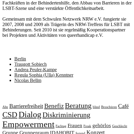
Fachkräften in der Behindertenhilfe, den Abbau von Barrieren in der
LSBT-Szene und eine verstärkte Öffentlichkeitsarbeit.
Gemeinsam mit dem Schwulen Netzwerk NRW e.V. fungierte sie
2007, 2008 und 2009 als Trägerin des NRW-Treffens für LSBT mit
Behinderungen. Seit 2010 ist sie regelmäßig Kooperationspartner
bei Projekten und Aktivitäten von queerhandicap e.V.
Neueste Beiträge
Berlin
Traugott Sobiech
Andrea Peuler-Kampe
Regula Sophia (Ulla) Kenntner
Nicolas Bellm
Schlagwörter
Beratung
Benefiz
Barrierefreiheit
Café
Alte
blind
Broschüren
Dialog
CSD
Diskriminierung
Empowerment
Frauen
gehörlos
Fachtag
Freak
Geschlecht
Konzert
Gruppe
Gruppenraum
IDAHOBIT
Jugend