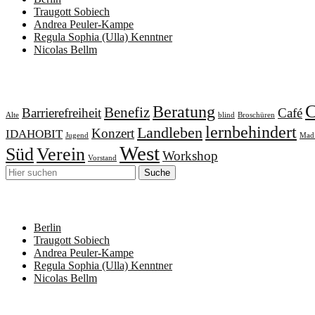
Traugott Sobiech
Andrea Peuler-Kampe
Regula Sophia (Ulla) Kenntner
Nicolas Bellm
Schlagwörter
Beratung
Benefiz
Barrierefreiheit
Café
Alte
blind
Broschüren
lernbehindert
Landleben
Konzert
IDAHOBIT
Jugend
Mad 
West
Süd
Verein
Workshop
Vorstand
Neueste Beiträge
Berlin
Traugott Sobiech
Andrea Peuler-Kampe
Regula Sophia (Ulla) Kenntner
Nicolas Bellm
Archiv