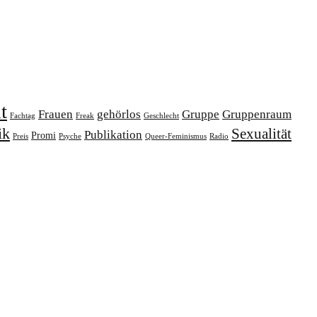
t
Frauen
gehörlos
Gruppe
Gruppenraum
Fachtag
Freak
Geschlecht
ik
Sexualität
Publikation
Promi
Preis
Psyche
Queer-Feminismus
Radio