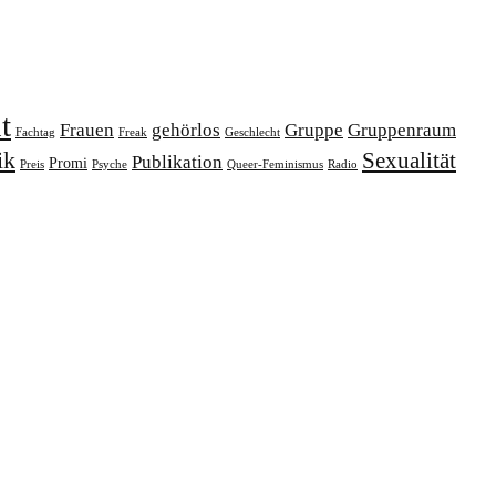
t
Frauen
gehörlos
Gruppe
Gruppenraum
Fachtag
Freak
Geschlecht
ik
Sexualität
Publikation
Promi
Preis
Psyche
Queer-Feminismus
Radio