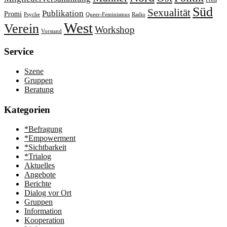
Süd
Sexualität
Publikation
Promi
Psyche
Queer-Feminismus
Radio
West
Verein
Workshop
Vorstand
Service
Szene
Gruppen
Beratung
Kategorien
*Befragung
*Empowerment
*Sichtbarkeit
*Trialog
Aktuelles
Angebote
Berichte
Dialog vor Ort
Gruppen
Information
Kooperation