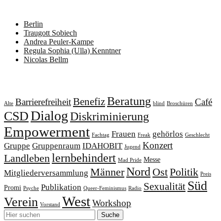
Neueste Beiträge
Berlin
Traugott Sobiech
Andrea Peuler-Kampe
Regula Sophia (Ulla) Kenntner
Nicolas Bellm
Schlagwörter
Beratung
Benefiz
Barrierefreiheit
Café
Alte
blind
Broschüren
Dialog
CSD
Diskriminierung
Empowerment
Frauen
gehörlos
Fachtag
Freak
Geschlecht
Konzert
Gruppe
Gruppenraum
IDAHOBIT
Jugend
lernbehindert
Landleben
Messe
Mad Pride
Nord
Männer
Ost
Politik
Mitgliederversammlung
Preis
Süd
Sexualität
Publikation
Promi
Psyche
Queer-Feminismus
Radio
West
Verein
Workshop
Vorstand