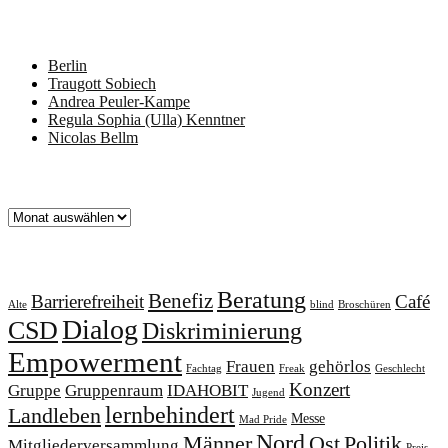
Neueste Beiträge
Berlin
Traugott Sobiech
Andrea Peuler-Kampe
Regula Sophia (Ulla) Kenntner
Nicolas Bellm
Archiv
Archiv
Schlagworte
Beratung
Benefiz
Barrierefreiheit
Café
Alte
blind
Broschüren
Dialog
CSD
Diskriminierung
Empowerment
Frauen
gehörlos
Fachtag
Freak
Geschlecht
Konzert
Gruppe
Gruppenraum
IDAHOBIT
Jugend
lernbehindert
Landleben
Messe
Mad Pride
Nord
Männer
Ost
Politik
Mitgliederversammlung
Preis