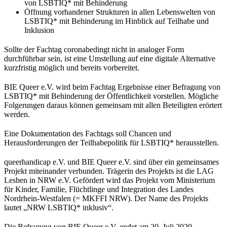
von LSBTIQ* mit Behinderung
Öffnung vorhandener Strukturen in allen Lebenswelten von
LSBTIQ* mit Behinderung im Hinblick auf Teilhabe und
Inklusion
Sollte der Fachtag coronabedingt nicht in analoger Form
durchführbar sein, ist eine Umstellung auf eine digitale Alternative
kurzfristig möglich und bereits vorbereitet.
BIE Queer e.V. wird beim Fachtag Ergebnisse einer Befragung von
LSBTIQ* mit Behinderung der Öffentlichkeit vorstellen. Mögliche
Folgerungen daraus können gemeinsam mit allen Beteiligten erörtert
werden.
Eine Dokumentation des Fachtags soll Chancen und
Herausforderungen der Teilhabepolitik für LSBTIQ* herausstellen.
queerhandicap e.V. und BIE Queer e.V. sind über ein gemeinsames
Projekt miteinander verbunden. Trägerin des Projekts ist die LAG
Lesben in NRW e.V. Gefördert wird das Projekt vom Ministerium
für Kinder, Familie, Flüchtlinge und Integration des Landes
Nordrhein-Westfalen (= MKFFI NRW). Der Name des Projekts
lautet „NRW LSBTIQ* inklusiv“.
Die Befragung von BIE Queer e.V. endet am 20. Juli 2020.