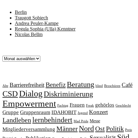
Neueste Beiträge
Berlin
Traugott Sobiech
Andrea Peuler-Kampe
Regula Sophia (Ulla) Kenntner
Nicolas Bellm
Archiv
Archiv
Schlagworte
Beratung
Benefiz
Barrierefreiheit
Café
Alte
blind
Broschüren
Dialog
CSD
Diskriminierung
Empowerment
Frauen
gehörlos
Fachtag
Freak
Geschlecht
Konzert
Gruppe
Gruppenraum
IDAHOBIT
Jugend
lernbehindert
Landleben
Messe
Mad Pride
Nord
Männer
Ost
Politik
Mitgliederversammlung
Preis
Süd
Sexualität