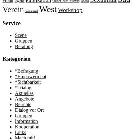
Publikation
Promi
Psyche
Queer-Feminismus
Radio
West
Verein
Workshop
Vorstand
Service
Szene
Gruppen
Beratung
Kategorien
*Befragung
*Empowerment
*Sichtbarkeit
*Trialog
Aktuelles
Angebote
Berichte
Dialog vor Ort
Gruppen
Information
Kooperation
Links
Mach mit!