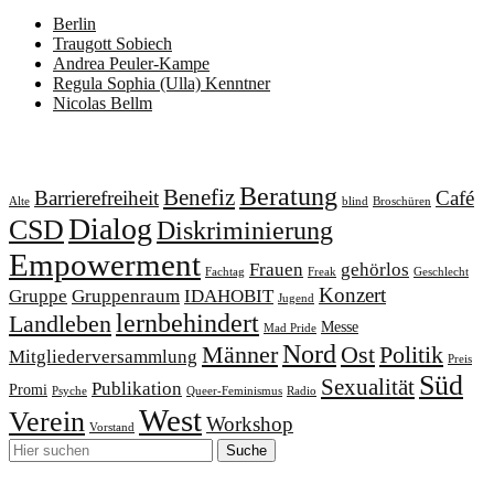
Berlin
Traugott Sobiech
Andrea Peuler-Kampe
Regula Sophia (Ulla) Kenntner
Nicolas Bellm
Schlagwörter
Beratung
Benefiz
Barrierefreiheit
Café
Alte
blind
Broschüren
Dialog
CSD
Diskriminierung
Empowerment
Frauen
gehörlos
Fachtag
Freak
Geschlecht
Konzert
Gruppe
Gruppenraum
IDAHOBIT
Jugend
lernbehindert
Landleben
Messe
Mad Pride
Nord
Männer
Ost
Politik
Mitgliederversammlung
Preis
Süd
Sexualität
Publikation
Promi
Psyche
Queer-Feminismus
Radio
West
Verein
Workshop
Vorstand