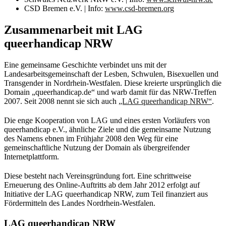
CSD Bremen e.V. | Info:
www.csd-bremen.org
Zusammenarbeit mit LAG
queerhandicap NRW
Eine gemeinsame Geschichte verbindet uns mit der
Landesarbeitsgemeinschaft der Lesben, Schwulen, Bisexuellen und
Transgender in Nordrhein-Westfalen. Diese kreierte ursprünglich die
Domain „queerhandicap.de“ und warb damit für das NRW-Treffen
2007. Seit 2008 nennt sie sich auch
„LAG queerhandicap NRW“
.
Die enge Kooperation von LAG und eines ersten Vorläufers von
queerhandicap e.V., ähnliche Ziele und die gemeinsame Nutzung
des Namens ebnen im Frühjahr 2008 den Weg für eine
gemeinschaftliche Nutzung der Domain als übergreifender
Internetplattform.
Diese besteht nach Vereinsgründung fort. Eine schrittweise
Erneuerung des Online-Auftritts ab dem Jahr 2012 erfolgt auf
Initiative der LAG queerhandicap NRW, zum Teil finanziert aus
Fördermitteln des Landes Nordrhein-Westfalen.
LAG queerhandicap NRW