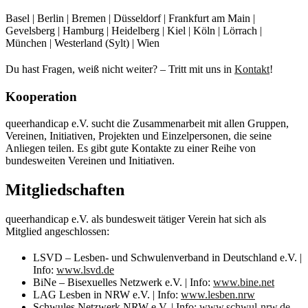
Basel | Berlin | Bremen | Düsseldorf | Frankfurt am Main |
Gevelsberg | Hamburg | Heidelberg | Kiel | Köln | Lörrach |
München | Westerland (Sylt) | Wien
Du hast Fragen, weiß nicht weiter? – Tritt mit uns in
Kontakt
!
Kooperation
queerhandicap e.V. sucht die Zusammenarbeit mit allen Gruppen,
Vereinen, Initiativen, Projekten und Einzelpersonen, die seine
Anliegen teilen. Es gibt gute Kontakte zu einer Reihe von
bundesweiten Vereinen und Initiativen.
Mitgliedschaften
queerhandicap e.V. als bundesweit tätiger Verein hat sich als
Mitglied angeschlossen:
LSVD – Lesben- und Schwulenverband in Deutschland e.V. |
Info:
www.lsvd.de
BiNe – Bisexuelles Netzwerk e.V. | Info:
www.bine.net
LAG Lesben in NRW e.V. | Info:
www.lesben.nrw
Schwules Netzwerk NRW e.V. | Info:
www.schwul-nrw.de