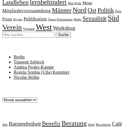
lernbehindert
Landleben
Messe
Mad Pride
Nord
Männer
Ost
Politik
Mitgliederversammlung
Preis
Süd
Sexualität
Publikation
Promi
Psyche
Queer-Feminismus
Radio
West
Verein
Workshop
Vorstand
Neueste Beiträge
Berlin
Traugott Sobiech
Andrea Peuler-Kampe
Regula Sophia (Ulla) Kenntner
Nicolas Bellm
Archiv
Archiv
Schlagworte
Beratung
Benefiz
Barrierefreiheit
Café
Alte
blind
Broschüren