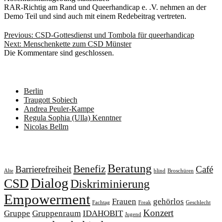
RAR-Richtig am Rand und Queerhandicap e. .V. nehmen an der
Demo Teil und sind auch mit einem Redebeitrag vertreten.
Beitragsnavigation
Previous:
CSD-Gottesdienst und Tombola für queerhandicap
Next:
Menschenkette zum CSD Münster
Die Kommentare sind geschlossen.
Neueste Beiträge
Berlin
Traugott Sobiech
Andrea Peuler-Kampe
Regula Sophia (Ulla) Kenntner
Nicolas Bellm
Schlagwörter
Beratung
Benefiz
Barrierefreiheit
Café
Alte
blind
Broschüren
Dialog
CSD
Diskriminierung
Empowerment
Frauen
gehörlos
Fachtag
Freak
Geschlecht
Konzert
Gruppe
Gruppenraum
IDAHOBIT
Jugend