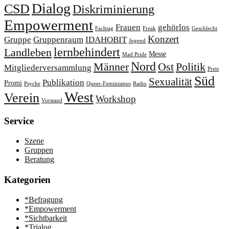
Dialog
CSD
Diskriminierung
Empowerment
Frauen
gehörlos
Fachtag
Freak
Geschlecht
Konzert
Gruppe
Gruppenraum
IDAHOBIT
Jugend
lernbehindert
Landleben
Messe
Mad Pride
Nord
Männer
Ost
Politik
Mitgliederversammlung
Preis
Süd
Sexualität
Publikation
Promi
Psyche
Queer-Feminismus
Radio
West
Verein
Workshop
Vorstand
Service
Szene
Gruppen
Beratung
Kategorien
*Befragung
*Empowerment
*Sichtbarkeit
*Trialog