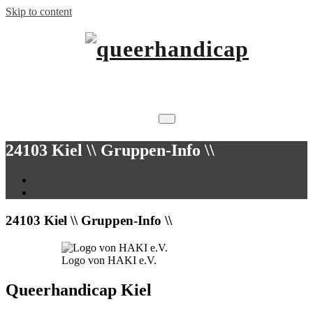
Skip to content
…will Brücken schlagen.
queerhandicap
24103 Kiel \\ Gruppen-Info \\
Start
24103 Kiel \\ Gruppen-Info \\
24103 Kiel \\ Gruppen-Info \\
Logo von HAKI e.V.
Queerhandicap Kiel