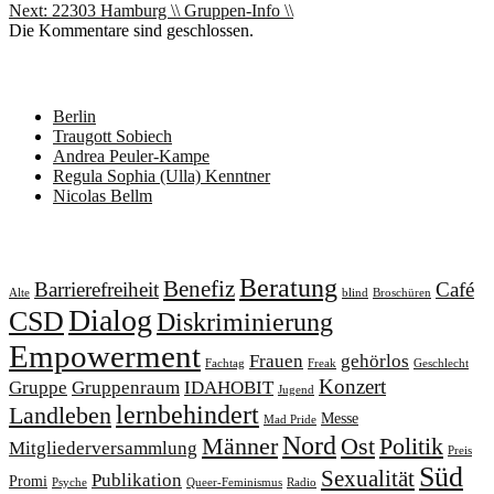
Next:
22303 Hamburg \\ Gruppen-Info \\
Die Kommentare sind geschlossen.
Neueste Beiträge
Berlin
Traugott Sobiech
Andrea Peuler-Kampe
Regula Sophia (Ulla) Kenntner
Nicolas Bellm
Schlagwörter
Beratung
Benefiz
Barrierefreiheit
Café
Alte
blind
Broschüren
Dialog
CSD
Diskriminierung
Empowerment
Frauen
gehörlos
Fachtag
Freak
Geschlecht
Konzert
Gruppe
Gruppenraum
IDAHOBIT
Jugend
lernbehindert
Landleben
Messe
Mad Pride
Nord
Männer
Ost
Politik
Mitgliederversammlung
Preis
Süd
Sexualität
Publikation
Promi
Psyche
Queer-Feminismus
Radio