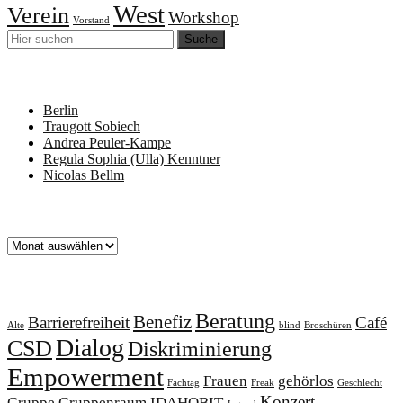
West
Verein
Workshop
Vorstand
Neueste Beiträge
Berlin
Traugott Sobiech
Andrea Peuler-Kampe
Regula Sophia (Ulla) Kenntner
Nicolas Bellm
Archiv
Archiv
Schlagworte
Beratung
Benefiz
Barrierefreiheit
Café
Alte
blind
Broschüren
Dialog
CSD
Diskriminierung
Empowerment
Frauen
gehörlos
Fachtag
Freak
Geschlecht
Konzert
Gruppe
Gruppenraum
IDAHOBIT