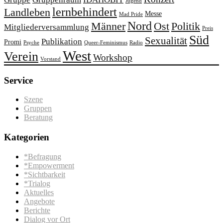
Jugend
lernbehindert
Landleben
Messe
Mad Pride
Nord
Männer
Ost
Politik
Mitgliederversammlung
Preis
Süd
Sexualität
Publikation
Promi
Psyche
Queer-Feminismus
Radio
West
Verein
Workshop
Vorstand
Service
Szene
Gruppen
Beratung
Kategorien
*Befragung
*Empowerment
*Sichtbarkeit
*Trialog
Aktuelles
Angebote
Berichte
Dialog vor Ort