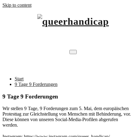
Skip to content
…will Brücken schlagen.
queerhandicap
9 Tage 9 Forderungen
Start
9 Tage 9 Forderungen
9 Tage 9 Forderungen
Wir stellen 9 Tage, 9 Forderungen zum 5. Mai, dem europäischen
Protesttag zur Gleichstellung von Menschen mit Behinderung, vor.
Diese können von unseren Social-Media-Profilen abgerufen
werden.
Instagram:
https://www.instagram.com/queer_handicap/