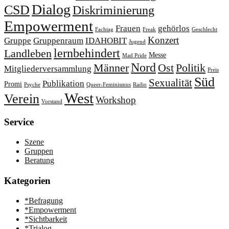
Dialog
CSD
Diskriminierung
Empowerment
Frauen
gehörlos
Fachtag
Freak
Geschlecht
Konzert
Gruppe
Gruppenraum
IDAHOBIT
Jugend
lernbehindert
Landleben
Messe
Mad Pride
Nord
Männer
Ost
Politik
Mitgliederversammlung
Preis
Süd
Sexualität
Publikation
Promi
Psyche
Queer-Feminismus
Radio
West
Verein
Workshop
Vorstand
Service
Szene
Gruppen
Beratung
Kategorien
*Befragung
*Empowerment
*Sichtbarkeit
*Trialog