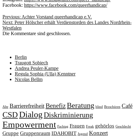
Facebook:
https://www.facebook.com/queerhandicap/
Beitragsnavigation
Previous:
Achter Vorstand queerhandicap e.V.
Next:
Peter Hölscher erhält Verdienstorden des Landes Nordrhein-
Westfalen
Die Kommentare sind geschlossen.
Neueste Beiträge
Berlin
Traugott Sobiech
Andrea Peuler-Kampe
Regula Sophia (Ulla) Kenntner
Nicolas Bellm
Schlagwörter
Beratung
Benefiz
Barrierefreiheit
Café
Alte
blind
Broschüren
Dialog
CSD
Diskriminierung
Empowerment
Frauen
gehörlos
Fachtag
Freak
Geschlecht
Konzert
Gruppe
Gruppenraum
IDAHOBIT
Jugend