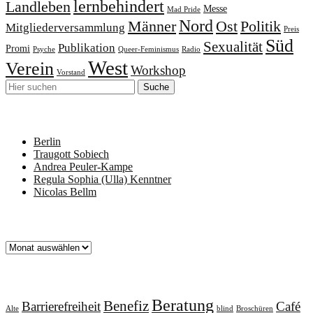
lernbehindert
Landleben
Messe
Mad Pride
Nord
Männer
Ost
Politik
Mitgliederversammlung
Preis
Süd
Sexualität
Publikation
Promi
Psyche
Queer-Feminismus
Radio
West
Verein
Workshop
Vorstand
Neueste Beiträge
Berlin
Traugott Sobiech
Andrea Peuler-Kampe
Regula Sophia (Ulla) Kenntner
Nicolas Bellm
Archiv
Archiv
Schlagworte
Beratung
Benefiz
Barrierefreiheit
Café
Alte
blind
Broschüren