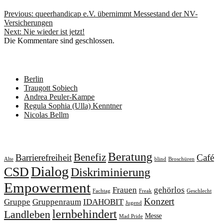
Beitragsnavigation
Previous:
queerhandicap e.V. übernimmt Messestand der NV-
Versicherungen
Next:
Nie wieder ist jetzt!
Die Kommentare sind geschlossen.
Neueste Beiträge
Berlin
Traugott Sobiech
Andrea Peuler-Kampe
Regula Sophia (Ulla) Kenntner
Nicolas Bellm
Schlagwörter
Beratung
Benefiz
Barrierefreiheit
Café
Alte
blind
Broschüren
Dialog
CSD
Diskriminierung
Empowerment
Frauen
gehörlos
Fachtag
Freak
Geschlecht
Konzert
Gruppe
Gruppenraum
IDAHOBIT
Jugend
lernbehindert
Landleben
Messe
Mad Pride