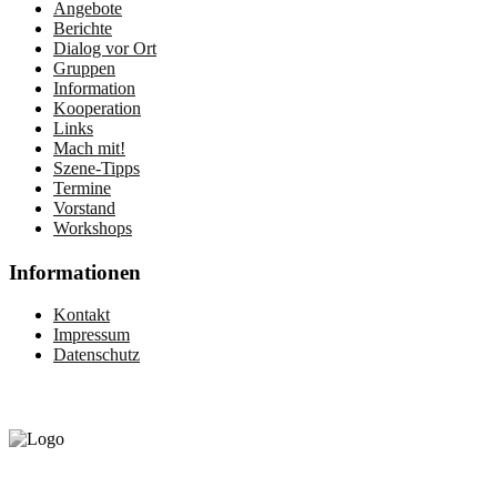
Angebote
Berichte
Dialog vor Ort
Gruppen
Information
Kooperation
Links
Mach mit!
Szene-Tipps
Termine
Vorstand
Workshops
Informationen
Kontakt
Impressum
Datenschutz
Gefördert vom:
©2020 by queerhandicap