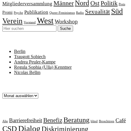
Nord
Männer
Ost
Politik
Mitgliederversammlung
Preis
Süd
Sexualität
Publikation
Promi
Psyche
Queer-Feminismus
Radio
West
Verein
Workshop
Vorstand
Neueste Beiträge
Berlin
Traugott Sobiech
Andrea Peuler-Kampe
Regula Sophia (Ulla) Kenntner
Nicolas Bellm
Archiv
Archiv
Schlagworte
Beratung
Benefiz
Barrierefreiheit
Café
Alte
blind
Broschüren
Dialog
CSD
Diskriminierung