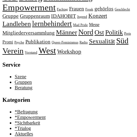
Empowerment
Frauen
gehörlos
Fachtag
Freak
Geschlecht
Konzert
Gruppe
Gruppenraum
IDAHOBIT
Jugend
lernbehindert
Landleben
Messe
Mad Pride
Nord
Männer
Ost
Politik
Mitgliederversammlung
Preis
Süd
Sexualität
Publikation
Promi
Psyche
Queer-Feminismus
Radio
West
Verein
Workshop
Vorstand
Service
Szene
Gruppen
Beratung
Kategorien
*Befragung
*Empowerment
*Sichtbarkeit
*Trialog
Aktuelles