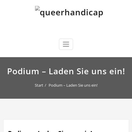
Skip
to
content
queerhandicap
…will Brücken schlagen.
Podium – Laden Sie uns ein!
Start
Podium – Laden Sie uns ein!