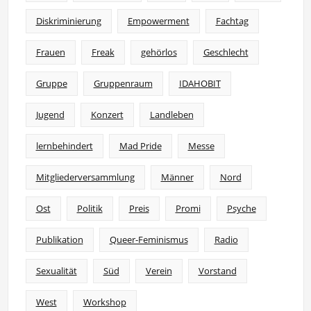
Diskriminierung
Empowerment
Fachtag
Frauen
Freak
gehörlos
Geschlecht
Gruppe
Gruppenraum
IDAHOBIT
Jugend
Konzert
Landleben
lernbehindert
Mad Pride
Messe
Mitgliederversammlung
Männer
Nord
Ost
Politik
Preis
Promi
Psyche
Publikation
Queer-Feminismus
Radio
Sexualität
Süd
Verein
Vorstand
West
Workshop