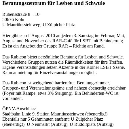
Beratungszentrum für Lesben und Schwule
Rubensstraße 8 – 10
50676 Köln
U Mauritiussteinweg, U Zülpicher Platz
Hier gibt es seit August 2010 an jedem 3. Samstag im Februar, Mai,
August und November das RAR-Café für LSBT mit Behinderung.
Es ist ein Angebot der Gruppe
RAR – Richtig am Rand
.
Das Rubicon bietet persönliche Beratung für Lesben und Schwule.
Verschiedene Gruppen nutzen die Räumlichkeiten für ihre Treffen.
Eigene Veranstaltungen setzen Akzente in der Kölner LSBT-Szene.
Raumanmietung für Einzelveranstaltungen möglich.
Das Rubicon ist weitgehend barrierefrei. Beratungszimmer,
Gruppen- und Veranstaltungsräme sind nahezu ebenerdig erreichbar
(Foyer mit Rampe, etwa 3% Steigung). Ein Behinderten-WC ist
vorhanden.
ÖPNV-Anschluss:
Stadtbahn Linie 9, Station Mauritiussteinweg (ebenerdig!)
Ebenfalls nur 5 Gehminuten entfernt: U Zülpicher Platz
(ebenerdig!), U Neumarkt (Aufzug), U Rudolfplatz (Aufzug)