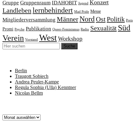
Konzert
Gruppe
Gruppenraum
IDAHOBIT
Jugend
lernbehindert
Landleben
Messe
Mad Pride
Nord
Männer
Ost
Politik
Mitgliederversammlung
Preis
Süd
Sexualität
Publikation
Promi
Psyche
Queer-Feminismus
Radio
West
Verein
Workshop
Vorstand
Neueste Beiträge
Berlin
Traugott Sobiech
Andrea Peuler-Kampe
Regula Sophia (Ulla) Kenntner
Nicolas Bellm
Archiv
Archiv
Schlagworte