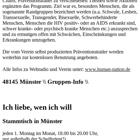
Charts. Präventionstrailer zu verschiedenen Themen sowie Aktionen
ergänzten das Programm. Ziel war es, besonders Menschen, die als
sogenannte Randgruppen bezeichnet werden (u.a. Schwule, Lesben,
Transsexuelle, Transgender, Bisexuelle, Schwerbehinderte
Menschen, Menschen die HIV positiv- oder an AIDS erkrankt sind,
schwer kranke- oder psychisch kranke Menschen etc.) anzusprechen
und zu ermutigen offen mit Schwächen, Einschränkungen und
Erkrankungen umzugehen.
Die vom Verein selbst produzierten Präventionstrailer werden
weiterhin zur kostenlosen Benutzung angeboten.
Alle Infos zu Webradio und Verein unter:
www.human-nation.de
48145 Münster \\ Gruppen-Info \\
Ich liebe, wen ich will
Stammtisch in Münster
jeden 1. Montag im Monat, 18.00 bis 20.00 Uhr,
nur außerhalb der Schulferien(!),