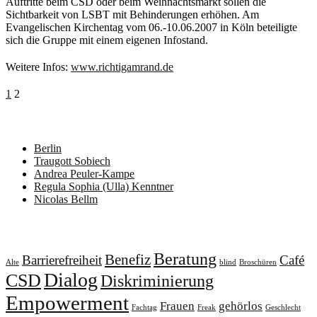
Auftritte beim CSD oder beim Weihnachtsmarkt sollen die
Sichtbarkeit von LSBT mit Behinderungen erhöhen. Am
Evangelischen Kirchentag vom 06.-10.06.2007 in Köln beteiligte
sich die Gruppe mit einem eigenen Infostand.
Weitere Infos:
www.richtigamrand.de
Seitennummerierung
1
2
der
Neueste Beiträge
Beiträge
Berlin
Traugott Sobiech
Andrea Peuler-Kampe
Regula Sophia (Ulla) Kenntner
Nicolas Bellm
Schlagwörter
Beratung
Benefiz
Barrierefreiheit
Café
Alte
blind
Broschüren
Dialog
CSD
Diskriminierung
Empowerment
Frauen
gehörlos
Fachtag
Freak
Geschlecht