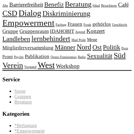
Beratung
Benefiz
Barrierefreiheit
Café
Alte
blind
Broschüren
Dialog
CSD
Diskriminierung
Empowerment
Frauen
gehörlos
Fachtag
Freak
Geschlecht
Konzert
Gruppe
Gruppenraum
IDAHOBIT
Jugend
lernbehindert
Landleben
Messe
Mad Pride
Nord
Männer
Ost
Politik
Mitgliederversammlung
Preis
Süd
Sexualität
Publikation
Promi
Psyche
Queer-Feminismus
Radio
West
Verein
Workshop
Vorstand
Service
Szene
Gruppen
Beratung
Kategorien
*Befragung
*Empowerment