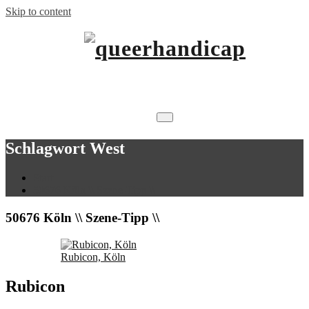
Skip to content
…will Brücken schlagen.
queerhandicap
Schlagwort West
Start
50676 Köln \\ Szene-Tipp \\
50676 Köln \\ Szene-Tipp \\
Rubicon, Köln
Rubicon