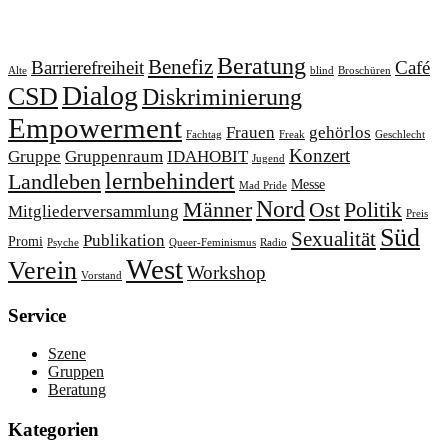
Schlagworte
Beratung
Benefiz
Barrierefreiheit
Café
Alte
blind
Broschüren
Dialog
CSD
Diskriminierung
Empowerment
Frauen
gehörlos
Fachtag
Freak
Geschlecht
Konzert
Gruppe
Gruppenraum
IDAHOBIT
Jugend
lernbehindert
Landleben
Messe
Mad Pride
Nord
Männer
Ost
Politik
Mitgliederversammlung
Preis
Süd
Sexualität
Publikation
Promi
Psyche
Queer-Feminismus
Radio
West
Verein
Workshop
Vorstand
Service
Szene
Gruppen
Beratung
Kategorien