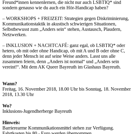
Freund*innen kennenlernen, die nicht nur auch LSBTIQ* sind
sondern genauso wie du auch ein Hör-Handicap haben?
– WORKSHOPS + FREIZEIT: Strategien gegen Diskriminierung,
Kommunikationstaktik in akustisch schwierigen Situationen,
Selbstbewusst zum „Anders sein“ stehen, Austausch, Plaudern,
Netzwerken.
– INKLUSION + NACHTCAFÉ: ganz egal, ob LSBTIQ* oder
hetero, ob mit oder ohne Handicap, ob mit A und B oder ohne C,
denn jeder Mensch ist auf seine Weise anders. Lasst uns alle
zusammen feiern, denn „Anders ist normal“ und „Anders sein
vereint!“. Mit dem AK Queer Bayreuth im Glashaus Bayreuth.
Wann?
Freitag, 16. November 2018, 18.00 Uhr bis Sonntag, 18. November
2018, 13.30 Uhr
Wo?
Inklusions-Jugendherberge Bayreuth
Hinweis:
Barrierearme Kommunikationsmittel stehen zur Verfügung.
Fahrtkosten bis 80,- Euro werden übernommen.