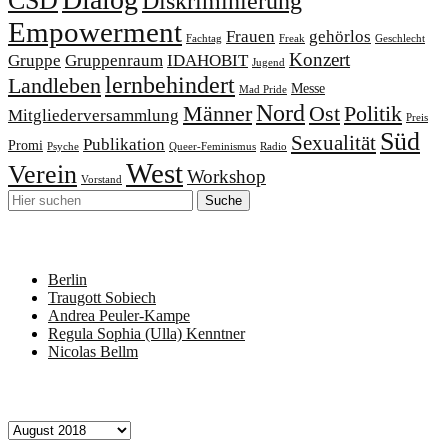
CSD
Diskriminierung
Empowerment
Frauen
gehörlos
Fachtag
Freak
Geschlecht
Konzert
Gruppe
Gruppenraum
IDAHOBIT
Jugend
lernbehindert
Landleben
Messe
Mad Pride
Nord
Männer
Ost
Politik
Mitgliederversammlung
Preis
Süd
Sexualität
Publikation
Promi
Psyche
Queer-Feminismus
Radio
West
Verein
Workshop
Vorstand
Neueste Beiträge
Berlin
Traugott Sobiech
Andrea Peuler-Kampe
Regula Sophia (Ulla) Kenntner
Nicolas Bellm
Archiv
Archiv