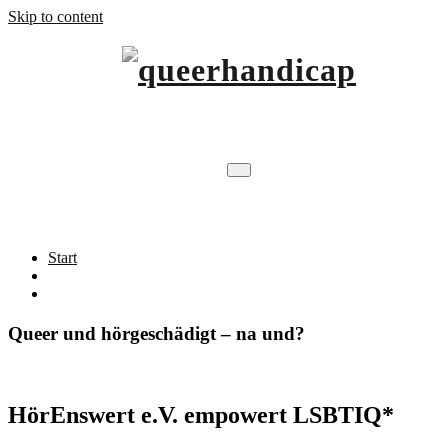
Skip to content
…will Brücken schlagen.
queerhandicap
Archiv
Start
Queer und hörgeschädigt – na und?
HörEnswert e.V. empowert LSBTIQ*