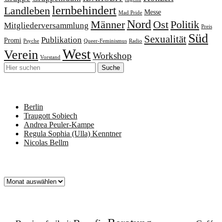
lernbehindert
Landleben
Messe
Mad Pride
Nord
Männer
Ost
Politik
Mitgliederversammlung
Preis
Süd
Sexualität
Publikation
Promi
Psyche
Queer-Feminismus
Radio
West
Verein
Workshop
Vorstand
Neueste Beiträge
Berlin
Traugott Sobiech
Andrea Peuler-Kampe
Regula Sophia (Ulla) Kenntner
Nicolas Bellm
Archiv
Archiv
Schlagworte