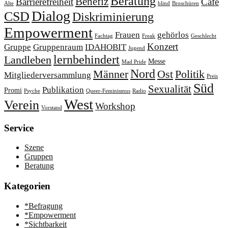
Beratung
Benefiz
Barrierefreiheit
Café
Alte
blind
Broschüren
Dialog
CSD
Diskriminierung
Empowerment
Frauen
gehörlos
Fachtag
Freak
Geschlecht
Konzert
Gruppe
Gruppenraum
IDAHOBIT
Jugend
lernbehindert
Landleben
Messe
Mad Pride
Nord
Männer
Ost
Politik
Mitgliederversammlung
Preis
Süd
Sexualität
Publikation
Promi
Psyche
Queer-Feminismus
Radio
West
Verein
Workshop
Vorstand
Service
Szene
Gruppen
Beratung
Kategorien
*Befragung
*Empowerment
*Sichtbarkeit