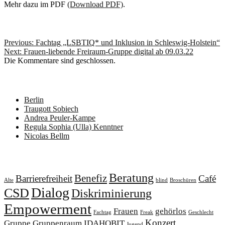
Mehr dazu im PDF
(Download PDF)
.
Beitragsnavigation
Previous:
Fachtag „LSBTIQ* und Inklusion in Schleswig-Holstein“
Next:
Frauen-liebende Freiraum-Gruppe digital ab 09.03.22
Die Kommentare sind geschlossen.
Neueste Beiträge
Berlin
Traugott Sobiech
Andrea Peuler-Kampe
Regula Sophia (Ulla) Kenntner
Nicolas Bellm
Schlagwörter
Beratung
Benefiz
Barrierefreiheit
Café
Alte
blind
Broschüren
Dialog
CSD
Diskriminierung
Empowerment
Frauen
gehörlos
Fachtag
Freak
Geschlecht
Konzert
Gruppe
Gruppenraum
IDAHOBIT
Jugend